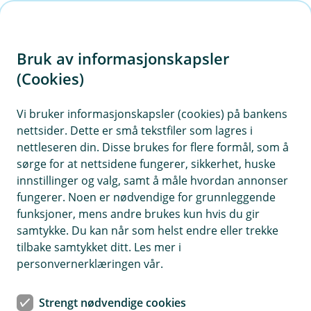
H
o
Bruk av informasjonskapsler
p
p
(Cookies)
i
Vi bruker informasjonskapsler (cookies) på bankens
nettsider. Dette er små tekstfiler som lagres i
n
nettleseren din. Disse brukes for flere formål, som å
n
sørge for at nettsidene fungerer, sikkerhet, huske
h
innstillinger og valg, samt å måle hvordan annonser
o
fungerer. Noen er nødvendige for grunnleggende
funksjoner, mens andre brukes kun hvis du gir
d
samtykke. Du kan når som helst endre eller trekke
e
tilbake samtykket ditt. Les mer i
t
personvernerklæringen vår.
Grønt boliglån
Strengt nødvendige cookies