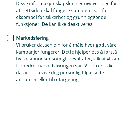
Disse informasjonskapslene er nødvendige for
Ekstra god lånerente
at nettsiden skal fungere som den skal, for
eksempel for sikkerhet og grunnleggende
For energieffektiv bolig med energimerking A eller B
funksjoner. De kan ikke deaktiveres.
Godt for lommeboka og godt for miljøet
Markedsføring
Vi bruker dataen din for å måle hvor godt våre
Søk boliglån
kampanjer fungerer. Dette hjelper oss å forstå
hvilke annonser som gir resultater, slik at vi kan
forbedre markedsføringen vår. Vi bruker ikke
Invester i et bærekraftig hjem med
dataen til å vise deg personlig tilpassede
annonser eller til retargeting.
Grønt boliglån
Grønt boliglån er for deg som eier eller skal
kjøpe bolig med energimerke A og B. Vi tilbyr
gode vilkår for kjøp av energieffektiv bolig eller
oppgradering til miljøvennlige løsninger.