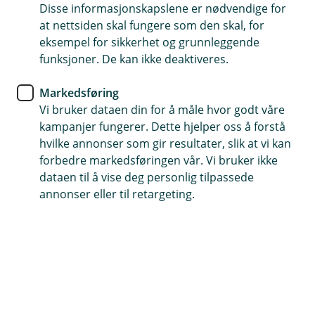
Disse informasjonskapslene er nødvendige for
Med mobilbetaling har du alt du trenger – rett i
at nettsiden skal fungere som den skal, for
lomma. Digitale lommebøker gjør det både enklere
eksempel for sikkerhet og grunnleggende
og tryggere å betale, uansett hvor du betaler.
funksjoner. De kan ikke deaktiveres.
Markedsføring
Vi bruker dataen din for å måle hvor godt våre
Gjør hverdagen litt enklere med en
kampanjer fungerer. Dette hjelper oss å forstå
mobil lommebok
hvilke annonser som gir resultater, slik at vi kan
forbedre markedsføringen vår. Vi bruker ikke
Mobilbetaling er trygt, kontaktløst og alltid
dataen til å vise deg personlig tilpassede
tilgjengelig når du trenger det. Her får du en
annonser eller til retargeting.
oversikt over hvilke mobile lommebøker du kan
bruke – og hvordan du kommer i gang.
Trygg betaling – hver gang
Alle mobile lommebøker bruker samme sikkerhet som