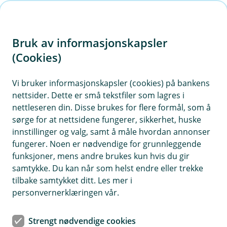
H
o
Bruk av informasjonskapsler
p
p
(Cookies)
i
Vi bruker informasjonskapsler (cookies) på bankens
nettsider. Dette er små tekstfiler som lagres i
n
nettleseren din. Disse brukes for flere formål, som å
n
sørge for at nettsidene fungerer, sikkerhet, huske
h
innstillinger og valg, samt å måle hvordan annonser
o
fungerer. Noen er nødvendige for grunnleggende
funksjoner, mens andre brukes kun hvis du gir
d
samtykke. Du kan når som helst endre eller trekke
e
tilbake samtykket ditt. Les mer i
t
personvernerklæringen vår.
Mobilbetaling
Strengt nødvendige cookies