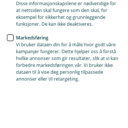
Disse informasjonskapslene er nødvendige for
Hvert år deler vi ut gaver til allmennyttige formål.
at nettsiden skal fungere som den skal, for
Dette går til lag og foreninger som gjennom sitt
eksempel for sikkerhet og grunnleggende
arbeid gjør en forskjell for folk. Vi prioriterer spesielt
funksjoner. De kan ikke deaktiveres.
de som bytter ut fritid mot dugnadsinnsats for å
Markedsføring
skape aktivitet for barn og unge.
Vi bruker dataen din for å måle hvor godt våre
kampanjer fungerer. Dette hjelper oss å forstå
hvilke annonser som gir resultater, slik at vi kan
Et spirende nærmiljø
forbedre markedsføringen vår. Vi bruker ikke
dataen til å vise deg personlig tilpassede
Lokal støttespiller i over 125 år
annonser eller til retargeting.
God og sunn drift med et betydelig overskudd gjør av
vi kan bidra med kapital inn i lokalsamfunnet. Hvert år
gir Hegra Sparebank tilbake til lokalmiljøet i form av
gaver til lag og foreninger, prosjektmidler, faste
sponsoravtaler, økonomisk bistand til grendahus og