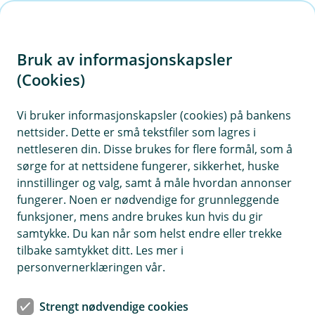
H
o
Bruk av informasjonskapsler
p
p
(Cookies)
i
Vi bruker informasjonskapsler (cookies) på bankens
nettsider. Dette er små tekstfiler som lagres i
n
nettleseren din. Disse brukes for flere formål, som å
n
sørge for at nettsidene fungerer, sikkerhet, huske
h
innstillinger og valg, samt å måle hvordan annonser
o
fungerer. Noen er nødvendige for grunnleggende
funksjoner, mens andre brukes kun hvis du gir
d
samtykke. Du kan når som helst endre eller trekke
e
tilbake samtykket ditt. Les mer i
t
personvernerklæringen vår.
Samfunnsansvar
Strengt nødvendige cookies