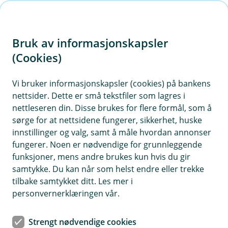
H
o
Bruk av informasjonskapsler
p
p
(Cookies)
i
Vi bruker informasjonskapsler (cookies) på bankens
nettsider. Dette er små tekstfiler som lagres i
n
nettleseren din. Disse brukes for flere formål, som å
n
sørge for at nettsidene fungerer, sikkerhet, huske
h
innstillinger og valg, samt å måle hvordan annonser
o
fungerer. Noen er nødvendige for grunnleggende
funksjoner, mens andre brukes kun hvis du gir
d
samtykke. Du kan når som helst endre eller trekke
e
tilbake samtykket ditt. Les mer i
t
personvernerklæringen vår.
Juridisk
Strengt nødvendige cookies