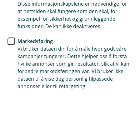
Disse informasjonskapslene er nødvendige for
Hvordan snakke om arv og
at nettsiden skal fungere som den skal, for
fremtidige ønsker?
eksempel for sikkerhet og grunnleggende
funksjoner. De kan ikke deaktiveres.
Å snakke om arv kan være utfordrende, men
Markedsføring
åpenhet og tydelige avtaler kan forebygge
Vi bruker dataen din for å måle hvor godt våre
misforståelser og konflikter i familien. Her får du
kampanjer fungerer. Dette hjelper oss å forstå
noen gode råd om hvordan du kan ta disse
hvilke annonser som gir resultater, slik at vi kan
viktige samtalene på en trygg og forutsigbar
forbedre markedsføringen vår. Vi bruker ikke
måte.
dataen til å vise deg personlig tilpassede
annonser eller til retargeting.
Gode samtaler skaper trygghet
Mange opplever at arveoppgjør fører til uenigheter.
Ved å snakke sammen mens alle parter er til stede, kan
dere skape felles forståelse og unngå usikkerhet
senere.
Finn et godt tidspunkt