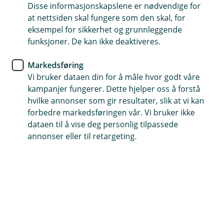
Disse informasjonskapslene er nødvendige for
Alt blir kvalitetssikret av advokat
at nettsiden skal fungere som den skal, for
eksempel for sikkerhet og grunnleggende
Justify lagrer dokumentene for deg
funksjoner. De kan ikke deaktiveres.
Arvinger får tilgang etter din død
Markedsføring
Vi bruker dataen din for å måle hvor godt våre
(
Sett opp testament
kampanjer fungerer. Dette hjelper oss å forstå
E
hvilke annonser som gir resultater, slik at vi kan
k
s
forbedre markedsføringen vår. Vi bruker ikke
t
Unngå unødig krangling i familien
dataen til å vise deg personlig tilpassede
e
annonser eller til retargeting.
r
Et digitalt testament gir deg mulighet til selv å
n
bestemme hvem som skal få dine eiendeler etter
l
e
at du har gått bort.
n
k
e
,
Med Justify kan du enkelt opprette og vedlikeholde et
å