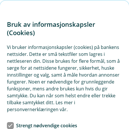
H
o
Bruk av informasjonskapsler
p
p
(Cookies)
i
Vi bruker informasjonskapsler (cookies) på bankens
nettsider. Dette er små tekstfiler som lagres i
n
nettleseren din. Disse brukes for flere formål, som å
n
sørge for at nettsidene fungerer, sikkerhet, huske
h
innstillinger og valg, samt å måle hvordan annonser
o
fungerer. Noen er nødvendige for grunnleggende
funksjoner, mens andre brukes kun hvis du gir
d
samtykke. Du kan når som helst endre eller trekke
e
tilbake samtykket ditt. Les mer i
t
personvernerklæringen vår.
Testament
Strengt nødvendige cookies