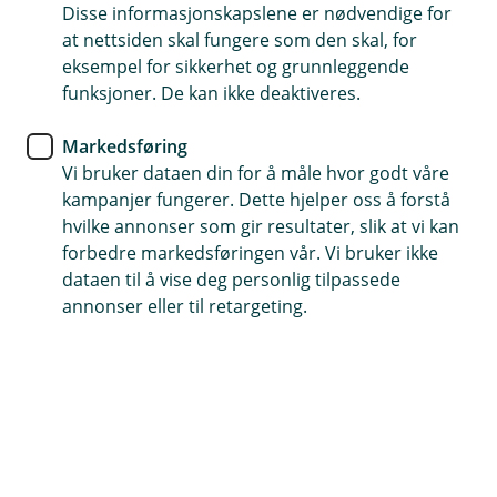
Disse informasjonskapslene er nødvendige for
Verdigjenstandforsikring
at nettsiden skal fungere som den skal, for
eksempel for sikkerhet og grunnleggende
Bunaden din er uvurderlig -
funksjoner. De kan ikke deaktiveres.
sørg for at den er forsikret før
Markedsføring
17. mai
Vi bruker dataen din for å måle hvor godt våre
kampanjer fungerer. Dette hjelper oss å forstå
Bunaden er mer enn bare et plagg – det er
hvilke annonser som gir resultater, slik at vi kan
historie, tradisjon og stolthet. Med
forbedre markedsføringen vår. Vi bruker ikke
verdigjenstandsforsikring kan du trygt bruke
dataen til å vise deg personlig tilpassede
bunaden, også på store dager. Det lønner seg å
annonser eller til retargeting.
kjøpe en egen forsikring til bunaden din. Innbo –
og reiseforsikringen dekker nemlig ikke
nødvendigvis alt.
Eier du en bunad, kan det fort bli dyrt om du ikke har
forsikret den med den riktige forsikringen.