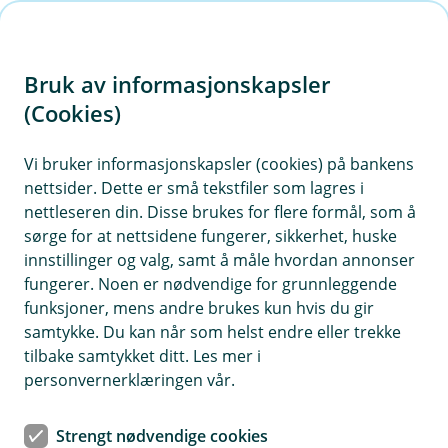
H
o
Bruk av informasjonskapsler
p
p
(Cookies)
i
Vi bruker informasjonskapsler (cookies) på bankens
nettsider. Dette er små tekstfiler som lagres i
n
nettleseren din. Disse brukes for flere formål, som å
n
sørge for at nettsidene fungerer, sikkerhet, huske
h
innstillinger og valg, samt å måle hvordan annonser
o
fungerer. Noen er nødvendige for grunnleggende
funksjoner, mens andre brukes kun hvis du gir
d
samtykke. Du kan når som helst endre eller trekke
e
tilbake samtykket ditt. Les mer i
t
personvernerklæringen vår.
Har du kjøpt en dyr bunad, er det lurt å investere i en egen
bunadsforsikring.
Strengt nødvendige cookies