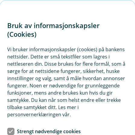
H
o
Bruk av informasjonskapsler
p
p
(Cookies)
i
Vi bruker informasjonskapsler (cookies) på bankens
nettsider. Dette er små tekstfiler som lagres i
n
nettleseren din. Disse brukes for flere formål, som å
n
sørge for at nettsidene fungerer, sikkerhet, huske
h
innstillinger og valg, samt å måle hvordan annonser
o
fungerer. Noen er nødvendige for grunnleggende
funksjoner, mens andre brukes kun hvis du gir
d
samtykke. Du kan når som helst endre eller trekke
e
tilbake samtykket ditt. Les mer i
t
personvernerklæringen vår.
Verdisaksforsikring
Strengt nødvendige cookies