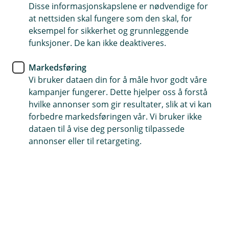
Disse informasjonskapslene er nødvendige for
Gjelder i hele verden
at nettsiden skal fungere som den skal, for
eksempel for sikkerhet og grunnleggende
Dekker skade ved plutselige og uforutsette hendelser
funksjoner. De kan ikke deaktiveres.
Ting som bunad, ring og sykkel
Markedsføring
Vi bruker dataen din for å måle hvor godt våre
Kontakt meg om verdisaksforsikring
kampanjer fungerer. Dette hjelper oss å forstå
hvilke annonser som gir resultater, slik at vi kan
forbedre markedsføringen vår. Vi bruker ikke
Trenger du verdisaksforsikring?
dataen til å vise deg personlig tilpassede
annonser eller til retargeting.
Noen ting er ofte spesielt verdifulle for deg, og
du er redd for at de skal bli ødelagt eller gå tapt.
Hvis du har verdifulle ting som du ofte tar med
deg ut, som bunaden, smykkene eller jaktriflen
din, vil du jo helst ta godt vare på dem.