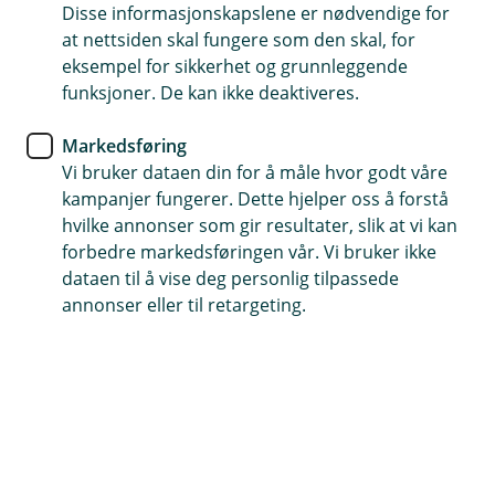
Disse informasjonskapslene er nødvendige for
Med Apple Pay kan du betale med kortet ditt rett fra
at nettsiden skal fungere som den skal, for
iPhone eller Apple Watch
eksempel for sikkerhet og grunnleggende
funksjoner. De kan ikke deaktiveres.
(
Legg til kort i mobilbanken
E
Markedsføring
k
Vi bruker dataen din for å måle hvor godt våre
s
kampanjer fungerer. Dette hjelper oss å forstå
t
hvilke annonser som gir resultater, slik at vi kan
e
r
forbedre markedsføringen vår. Vi bruker ikke
n
dataen til å vise deg personlig tilpassede
Enkelt
l
annonser eller til retargeting.
e
Bare legg igjen lommeboken din hjemme. Med
n
Apple Pay kan du betale med kortet ditt rett fra
k
iPhone eller Apple Watch.
e
,
å
p
n
e