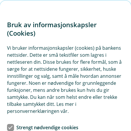
H
o
Bruk av informasjonskapsler
p
p
(Cookies)
i
Vi bruker informasjonskapsler (cookies) på bankens
nettsider. Dette er små tekstfiler som lagres i
n
nettleseren din. Disse brukes for flere formål, som å
n
sørge for at nettsidene fungerer, sikkerhet, huske
h
innstillinger og valg, samt å måle hvordan annonser
o
fungerer. Noen er nødvendige for grunnleggende
funksjoner, mens andre brukes kun hvis du gir
d
samtykke. Du kan når som helst endre eller trekke
e
tilbake samtykket ditt. Les mer i
t
personvernerklæringen vår.
Apple Pay
Strengt nødvendige cookies