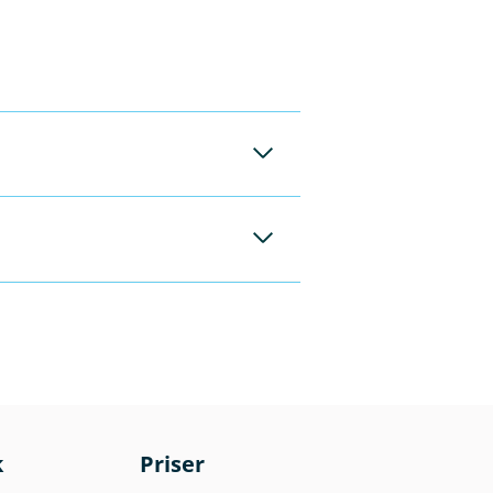
lant annet avhenge
r. Avkastningen kan
spekt og
lese fondenes
g. Det er kun våre
v rådgiverne våre
lant annet avhenge
r. Avkastningen kan
spekt og
lese fondenes
k
Priser