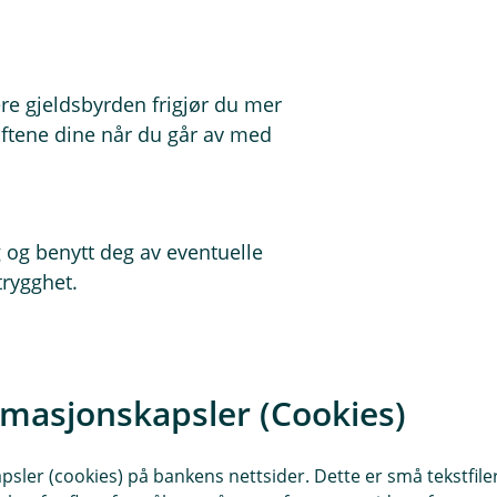
ere gjeldsbyrden frigjør du mer
iftene dine når du går av med
 og benytt deg av eventuelle
trygghet.
ta med sparingen. Juster ned risikoen
ingninger.
rmasjonskapsler (Cookies)
sler (cookies) på bankens nettsider. Dette er små tekstfile
 råd om sparing.
Vi hjelper deg med å