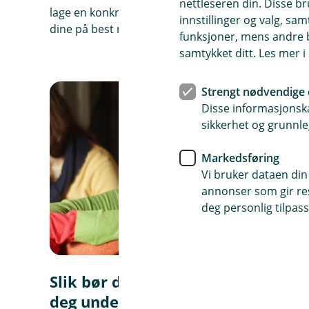
nettleseren din. Disse br
lage en konkret spareplan og ser på muligheter f
innstillinger og valg, 
dine på best måte fremover.
funksjoner, mens andre b
samtykket ditt. Les mer 
Strengt nødvendige 
Disse informasjonska
sikkerhet og grunnle
Markedsføring
Vi bruker dataen din
annonser som gir resu
deg personlig tilpass
Slik bør du spare til pensjon for
deg under 34 år