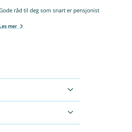
Gode råd til deg som snart er pensjonist
Les mer
g. Det er kun våre
v rådgiverne våre