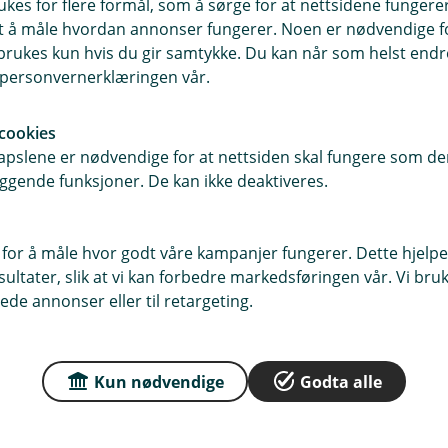
ukes for flere formål, som å sørge for at nettsidene fungerer
or hvordan du kan forvalte sparepengene
samt å måle hvordan annonser fungerer. Noen er nødvendige 
rukes kun hvis du gir samtykke. Du kan når som helst endre 
i personvernerklæringen vår.
cookies
pslene er nødvendige for at nettsiden skal fungere som den
ggende funksjoner. De kan ikke deaktiveres.
 for å måle hvor godt våre kampanjer fungerer. Dette hjelper
ltater, slik at vi kan forbedre markedsføringen vår. Vi bruke
ede annonser eller til retargeting.
Kun nødvendige
Godta alle
Slik bør du spare til pensjon når
du er mellom 35-50 år