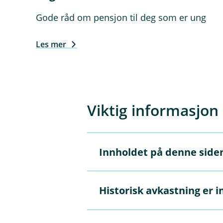
Gode råd om pensjon til deg som er ung
Les mer
Viktig informasjon
Innholdet på denne side
Å
p
n
e
Innholdet på disse sidene er 
Historisk avkastning er i
/
Å
autoriserte rådgivere som kan
L
p
kan du
booke møte her.
u
n
k
e