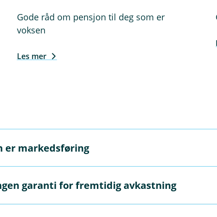
Gode råd om pensjon til deg som er
voksen
Les mer
n er markedsføring
markedsføring og må ikke oppfattes som personlig rådgivnin
ngen garanti for fremtidig avkastning
 gi personlig rådgivning. Hvis du ønsker rådgivning fra en a