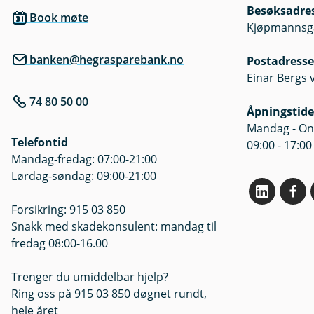
Besøksadre
Book møte
Oversikt om fondenes kostnad
Kjøpmannsgat
banken@hegrasparebank.no
Postadresse
Einar Bergs 
74 80 50 00
Åpningstide
Mandag - Ons
Telefontid
09:00 - 17:00
Mandag-fredag: 07:00-21:00
Lørdag-søndag: 09:00-21:00
Forsikring: 915 03 850
Snakk med skadekonsulent: mandag til
fredag 08:00-16.00
Trenger du umiddelbar hjelp?
Ring oss på 915 03 850 døgnet rundt,
hele året