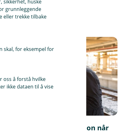
, sikkerhet, huske
for grunnleggende
eller trekke tilbake
 skal, for eksempel for
 oss å forstå hvilke
r ikke dataen til å vise
Slik bør du spare til pensjon når
du er over 60 år