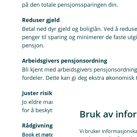
på den totale pensjonssparingen din.
Reduser gjeld
Betal ned dyr gjeld og boliglån. Ved å redus
penger til sparing og minimerer de faste utg
pensjon.
Arbeidsgivers pensjonsordning
Bli kjent med arbeidsgivers pensjonsordning
fordeler. Dette kan gi deg ekstra økonomisk 
Juster risikoen
Jo eldre man blir, jo mindre risiko bør man 
for å beskytte sparingen din mot markedssv
Bruk av info
Rådgivning
Vi bruker informasjonskap
Book et møte og få personlig rådgivning og gode