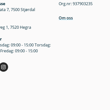
sse
Org.nr: 937903235
er finner du her.
a 7, 7500 Stjørdal
Om oss
veg 1, 7520 Hegra
r
dag: 09:00 - 15:00 Torsdag:
 Fredag: 09:00 - 15:00