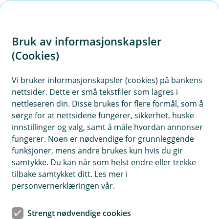
H
o
Bruk av informasjonskapsler
p
p
(Cookies)
Eika Spar
i
Vi bruker informasjonskapsler (cookies) på bankens
Fondet er et aksjefond som investerer i selskaper
nettsider. Dette er små tekstfiler som lagres i
n
over hele verden fordelt likt mellom norske,
nettleseren din. Disse brukes for flere formål, som å
n
nordiske og globale selskaper. Passer for deg
sørge for at nettsidene fungerer, sikkerhet, huske
h
som har tidshorisont på sparingen på minst 5
innstillinger og valg, samt å måle hvordan annonser
o
fungerer. Noen er nødvendige for grunnleggende
år.
funksjoner, mens andre brukes kun hvis du gir
d
samtykke. Du kan når som helst endre eller trekke
e
tilbake samtykket ditt. Les mer i
t
Månedsrapport for Eika Spar
personvernerklæringen vår.
Strengt nødvendige cookies