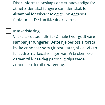
Eika Spar er et aksjefond som investerer i selskaper
Disse informasjonskapslene er nødvendige for
over hele verden notert på børs eller regulerte
at nettsiden skal fungere som den skal, for
markedsplasser. Normalt er fondet investert med en
eksempel for sikkerhet og grunnleggende
fordeling på 1/3 norske aksjer, 1/3 nordiske aksjer og
funksjoner. De kan ikke deaktiveres.
1/3 globale aksjer. Eika Spar hadde en absolutt
avkastning på -2,38 % i juli, hvilket var 2,46 % svakere
Markedsføring
enn referanseindeksen som endte opp 0,08 %. Hittil i
Vi bruker dataen din for å måle hvor godt våre
år er Eika Spar opp 9,15 %, hvilket er 1,08 % mer enn
kampanjer fungerer. Dette hjelper oss å forstå
referanseindeksen som på sin side er opp 8,07 %.
hvilke annonser som gir resultater, slik at vi kan
forbedre markedsføringen vår. Vi bruker ikke
Makro
dataen til å vise deg personlig tilpassede
annonser eller til retargeting.
Juli var preget av en kraftig opptrapping av konflikten
mellom USA og Iran. Bekymring for olje- og
gassforsyninger gjennom Hormuzstredet sendte
Brent-oljen fra rundt 70 dollar ved månedsskiftet til
over 100 dollar på det høyeste, mens europeiske