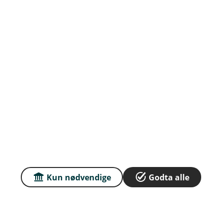
DNB Barnefond A
Middels risiko
Årlig kostnad
0.4 %
Minstebeløp
100 kr
Avkastning siste 10 år
DNB Bioteknologi A
Høy risiko
Årlig kostnad
1.45 %
Minstebeløp
100 kr
Avkastning siste 10 år
Kun nødvendige
Godta alle
DNB Europa Indeks A
Middels risiko