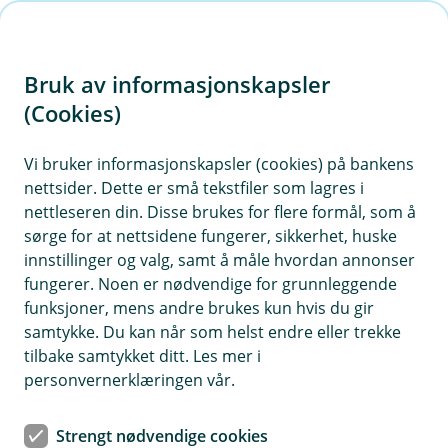
H
o
Bruk av informasjonskapsler
p
p
(Cookies)
Sjekk fond og start sparing
i
Vi bruker informasjonskapsler (cookies) på bankens
nettsider. Dette er små tekstfiler som lagres i
n
nettleseren din. Disse brukes for flere formål, som å
n
sørge for at nettsidene fungerer, sikkerhet, huske
h
innstillinger og valg, samt å måle hvordan annonser
Fondslisten
o
fungerer. Noen er nødvendige for grunnleggende
funksjoner, mens andre brukes kun hvis du gir
Få hjelp til å velge type fond
d
samtykke. Du kan når som helst endre eller trekke
e
tilbake samtykket ditt. Les mer i
t
personvernerklæringen vår.
Strengt nødvendige cookies