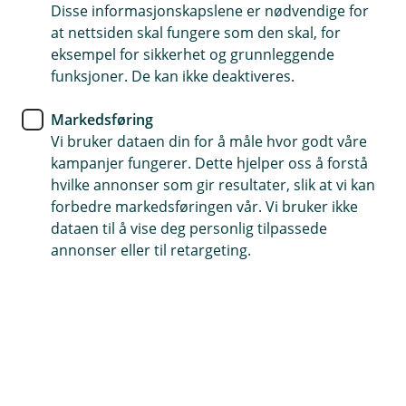
Disse informasjonskapslene er nødvendige for
Vis filter
at nettsiden skal fungere som den skal, for
eksempel for sikkerhet og grunnleggende
Verdiutvikling er årlig snitt siste 10 år.
funksjoner. De kan ikke deaktiveres.
Markedsføring
Eika fond
Vi bruker dataen din for å måle hvor godt våre
kampanjer fungerer. Dette hjelper oss å forstå
Eika Spar A
hvilke annonser som gir resultater, slik at vi kan
forbedre markedsføringen vår. Vi bruker ikke
Middels risiko
dataen til å vise deg personlig tilpassede
Årlig kostnad
1.5 %
annonser eller til retargeting.
Minstebeløp
100 kr
Avkastning siste 10 år
10.65 %
Eika Spar B
Middels risiko