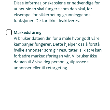
Disse informasjonskapslene er nødvendige for
La sommeren gi deg mer enn
at nettsiden skal fungere som den skal, for
bare fine minner
eksempel for sikkerhet og grunnleggende
funksjoner. De kan ikke deaktiveres.
Feriepengene kan gi litt ekstra rom i økonomien
Markedsføring
– og kanskje litt større frihet til å gjøre det du har
Vi bruker dataen din for å måle hvor godt våre
lyst til i sommer. Samtidig kan det være en fin
kampanjer fungerer. Dette hjelper oss å forstå
anledning til å gjøre noen smarte, økonomiske
hvilke annonser som gir resultater, slik at vi kan
valg som du vil sette pris på senere.
forbedre markedsføringen vår. Vi bruker ikke
dataen til å vise deg personlig tilpassede
annonser eller til retargeting.
Ved å sette av litt av feriepengene nå, kan du gi deg
selv både større økonomisk trygghet og flere
muligheter senere. Det handler ikke om å velge mellom
å nyte sommeren eller å tenke langsiktig – ofte er det
nettopp kombinasjonen som gir den beste følelsen.