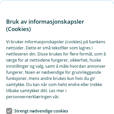
H
o
Bruk av informasjonskapsler
p
p
(Cookies)
i
Vi bruker informasjonskapsler (cookies) på bankens
nettsider. Dette er små tekstfiler som lagres i
n
nettleseren din. Disse brukes for flere formål, som å
n
sørge for at nettsidene fungerer, sikkerhet, huske
h
innstillinger og valg, samt å måle hvordan annonser
o
fungerer. Noen er nødvendige for grunnleggende
funksjoner, mens andre brukes kun hvis du gir
d
samtykke. Du kan når som helst endre eller trekke
e
tilbake samtykket ditt. Les mer i
t
personvernerklæringen vår.
Fond
Strengt nødvendige cookies