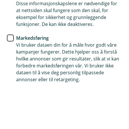
Disse informasjonskapslene er nødvendige for
2026 kl. 15:00 hos Eika Kapitalforvaltning i Parkveien
at nettsiden skal fungere som den skal, for
61, Oslo.
eksempel for sikkerhet og grunnleggende
funksjoner. De kan ikke deaktiveres.
Mer informasjon om svingprising, vedtektsendringene
og hvordan du kan stemme, finner du
her
Markedsføring
Vi bruker dataen din for å måle hvor godt våre
Din deltagelse og stemmegivning på andelseiermøte er
kampanjer fungerer. Dette hjelper oss å forstå
ingen plikt, men en rettighet du har som andelsier. Du
hvilke annonser som gir resultater, slik at vi kan
står derfor fritt til å velge om du vil delta og/eller
forbedre markedsføringen vår. Vi bruker ikke
stemme på andelseiermøte.
dataen til å vise deg personlig tilpassede
annonser eller til retargeting.
Last ned stemmeseddel
Mer informasjon om svingprising,
vedtektsendringene og hvordan du kan
stemme