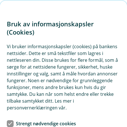
H
o
Bruk av informasjonskapsler
p
p
(Cookies)
Invitasjon andelseiermøte 15.
i
april 2026
Vi bruker informasjonskapsler (cookies) på bankens
nettsider. Dette er små tekstfiler som lagres i
n
nettleseren din. Disse brukes for flere formål, som å
n
sørge for at nettsidene fungerer, sikkerhet, huske
h
Innkalling til andelseiermøte 15.april
innstillinger og valg, samt å måle hvordan annonser
o
fungerer. Noen er nødvendige for grunnleggende
2026
funksjoner, mens andre brukes kun hvis du gir
d
samtykke. Du kan når som helst endre eller trekke
e
tilbake samtykket ditt. Les mer i
Eika Kapitalforvaltning innfører svingpriser på Eika-
t
personvernerklæringen vår.
fond.
Strengt nødvendige cookies
Alle andelseiere inviteres til andelseiermøte 15.april