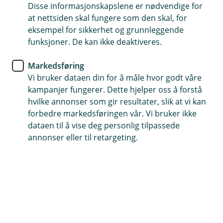
Disse informasjonskapslene er nødvendige for
Her finner du vår pressekontakt og logoer som
at nettsiden skal fungere som den skal, for
interesserte kan laste ned
eksempel for sikkerhet og grunnleggende
funksjoner. De kan ikke deaktiveres.
Markedsføring
Vår pressekontakt
Vi bruker dataen din for å måle hvor godt våre
kampanjer fungerer. Dette hjelper oss å forstå
hvilke annonser som gir resultater, slik at vi kan
forbedre markedsføringen vår. Vi bruker ikke
dataen til å vise deg personlig tilpassede
annonser eller til retargeting.
Arne Martin Laukvik
Adm. banksjef