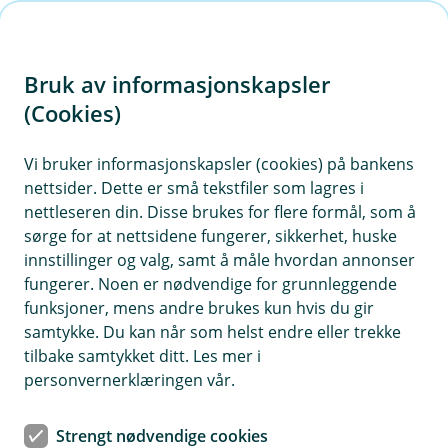
H
o
Bruk av informasjonskapsler
p
p
(Cookies)
i
Vi bruker informasjonskapsler (cookies) på bankens
nettsider. Dette er små tekstfiler som lagres i
n
nettleseren din. Disse brukes for flere formål, som å
n
sørge for at nettsidene fungerer, sikkerhet, huske
h
innstillinger og valg, samt å måle hvordan annonser
o
fungerer. Noen er nødvendige for grunnleggende
funksjoner, mens andre brukes kun hvis du gir
d
samtykke. Du kan når som helst endre eller trekke
e
tilbake samtykket ditt. Les mer i
t
personvernerklæringen vår.
Presse og media
Strengt nødvendige cookies