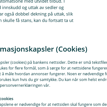
tomatsone med utvidet tilbud. I
ed innskudd og uttak av sedler og
ar også dobbel dekning på uttak, slik
kulle få stans, kan du fortsatt ta ut
både
eninger.
rmasjonskapsler (Cookies)
omatene, kom gjerne innom i banken
sler (cookies) på bankens nettsider. Dette er små tekstfile
ukes for flere formål, som å sørge for at nettsidene fungerer
samt å måle hvordan annonser fungerer. Noen er nødvendige 
 fra Søndre gate og Kjøpmannsgata
rukes kun hvis du gir samtykke. Du kan når som helst endre 
ere, meglere og
i personvernerklæringen vår.
 samme sted, i et
er enn før.
cookies
pslene er nødvendige for at nettsiden skal fungere som den