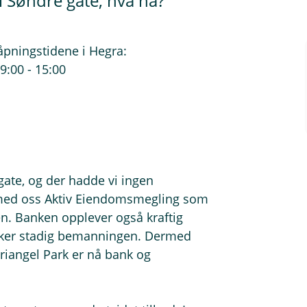
i Søndre gate, hva nå?
 åpningstidene i Hegra:
9:00 - 15:00
gate, og der hadde vi ingen
tt med oss Aktiv Eiendomsmegling som
. Banken opplever også kraftig
i øker stadig bemanningen. Dermed
Triangel Park er nå bank og