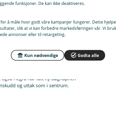
omslige lokaler, og dere vil også
ggende funksjoner. De kan ikke deaktiveres.
sonkundesiden, og i dagligbank-
så tilgjengelig for utlån for våre
 for å måle hvor godt våre kampanjer fungerer. Dette hjelper
ltater, slik at vi kan forbedre markedsføringen vår. Vi bruke
ede annonser eller til retargeting.
Kun nødvendige
Godta alle
egra nå. Vi understreker derfor at
f og administrasjon har sine kontor
igbank, personmarked og landbruk.
at også Hegra har fått ny døgnåpnen
nskudd og uttak som i sentrum.