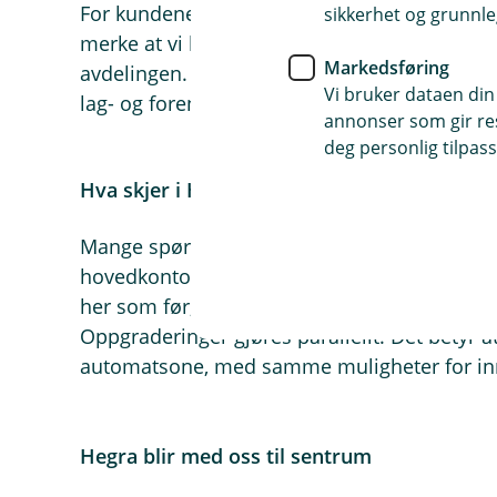
For kundene kan vi tilby langt bedre og mer r
sikkerhet og grunnle
merke at vi har økt kapasiteten både på per
Markedsføring
avdelingen. Vår flotte møteromsavdeling er og
Vi bruker dataen din
lag- og foreningskunder.
annonser som gir resu
deg personlig tilpass
Hva skjer i Hegra?
Mange spør oss hva skjer med avdelingen i H
hovedkontoret til banken er i Hegra. Banksje
her som før, sammen med rådgivere på dagl
Oppgraderinger gjøres parallellt. Det betyr 
automatsone, med samme muligheter for in
Hegra blir med oss til sentrum