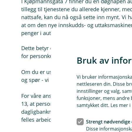
I Kjøpmannsgata 7 finner du en døgnåpen au
tillegg til tjenestene du allerede kjenner, m
nattsafe, kan du nå også sette inn mynt. Vi h
at om den nye innskudds- og uttaksmaskinen s
penger i automaten ved siden av.
Dette betyr enda bedre døgnåpne tjenester 
for personkunder, bedriftskunder, lag og for
Bruk av info
Om du er usikker på hvordan du bruker aut
Vi bruker informasjonskap
og spør - vi hjelper deg gjerne!
nettleseren din. Disse br
innstillinger og valg, 
For våre ansatte betyr flytting av kontorene
funksjoner, mens andre b
13, at personkunderådgivere, bedriftsrådgiv
samtykket ditt. Les mer 
dagligbankmedarbeidere igjen får arbeide på
felles arbeidsmiljø - og i langt bedre fasilitet
Strengt nødvendige 
Disse informasjonska