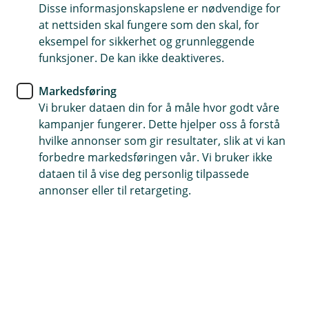
Disse informasjonskapslene er nødvendige for
Rydd opp i økonomien
at nettsiden skal fungere som den skal, for
eksempel for sikkerhet og grunnleggende
funksjoner. De kan ikke deaktiveres.
Har du fått litt mindre å rutte med og opplever at
regningene begynner å hope seg opp? Hvis du
Markedsføring
ofte må ty til kredittkort for å dekke utgifter på
Vi bruker dataen din for å måle hvor godt våre
slutten av måneden, kan det være lurt å vurdere
kampanjer fungerer. Dette hjelper oss å forstå
refinansiering.
hvilke annonser som gir resultater, slik at vi kan
forbedre markedsføringen vår. Vi bruker ikke
Få bedre kontroll og mindre å tenke på i hverdagen
dataen til å vise deg personlig tilpassede
Når utgiftene øker eller inntekten går ned, skal det ikke
annonser eller til retargeting.
mye til før smålån og kredittkort blir utfordrende å
håndtere. Ved å refinansiere kan du få lavere
månedlige kostnader og bedre oversikt over
økonomien – før det blir en belastning.
Det er bedre å handle tidlig, før gjelden blir for stor.
Ved å refinansiere får du bedre lånebetingelser