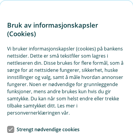
H
o
Bruk av informasjonskapsler
p
p
(Cookies)
i
Vi bruker informasjonskapsler (cookies) på bankens
nettsider. Dette er små tekstfiler som lagres i
n
nettleseren din. Disse brukes for flere formål, som å
n
sørge for at nettsidene fungerer, sikkerhet, huske
h
innstillinger og valg, samt å måle hvordan annonser
o
fungerer. Noen er nødvendige for grunnleggende
funksjoner, mens andre brukes kun hvis du gir
d
samtykke. Du kan når som helst endre eller trekke
e
tilbake samtykket ditt. Les mer i
t
personvernerklæringen vår.
Med økonomien under kontroll får du mindre bekymringer og
mer tid til det som virkelig betyr mest.
Refinansiering
Strengt nødvendige cookies