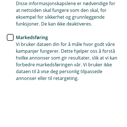
Refinansiering
Disse informasjonskapslene er nødvendige for
at nettsiden skal fungere som den skal, for
Senk skuldrene og betal mindre
eksempel for sikkerhet og grunnleggende
funksjoner. De kan ikke deaktiveres.
Flere smålån, handlekontoer og kredittkort kan
virke ubetydelige hver for seg. Men samlet kan
Markedsføring
Vi bruker dataen din for å måle hvor godt våre
de koste mer enn du tror. Med refinansiering kan
kampanjer fungerer. Dette hjelper oss å forstå
du få bedre oversikt, færre gebyrer, mindre
hvilke annonser som gir resultater, slik at vi kan
omkostninger og lavere skuldre!
forbedre markedsføringen vår. Vi bruker ikke
dataen til å vise deg personlig tilpassede
De usynlige kostnadene som mange overser
annonser eller til retargeting.
Gebyrer og små renteforskjeller kan virke små, men
over tid kan de bli store beløp. Derfor kan det lønne
seg å samle alt i ett lån, så du får bedre kontroll og mer
forutsigbarhet.
Gjør som mange av kundene våre
– samle lånene hos
oss og spar i snitt
9 500 kroner
.