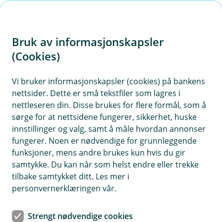
H
o
Bruk av informasjonskapsler
p
p
(Cookies)
i
Vi bruker informasjonskapsler (cookies) på bankens
nettsider. Dette er små tekstfiler som lagres i
n
nettleseren din. Disse brukes for flere formål, som å
n
sørge for at nettsidene fungerer, sikkerhet, huske
h
innstillinger og valg, samt å måle hvordan annonser
o
fungerer. Noen er nødvendige for grunnleggende
funksjoner, mens andre brukes kun hvis du gir
d
samtykke. Du kan når som helst endre eller trekke
e
tilbake samtykket ditt. Les mer i
t
personvernerklæringen vår.
En bekymring mindre og romsligere økonomi i hverdagen.
Strengt nødvendige cookies