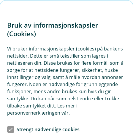
H
o
Bruk av informasjonskapsler
p
p
(Cookies)
Ofte stilte spørsmål om billån
i
Vi bruker informasjonskapsler (cookies) på bankens
Her finner du svar på de vanligste spørsmålene
nettsider. Dette er små tekstfiler som lagres i
n
om finansiering til bil og andre kjøretøy. Om du
nettleseren din. Disse brukes for flere formål, som å
n
ikke finner svaret på det du lurer på, ta kontakt
sørge for at nettsidene fungerer, sikkerhet, huske
h
med oss på e-post soknad@eika.no eller telefon
innstillinger og valg, samt å måle hvordan annonser
o
fungerer. Noen er nødvendige for grunnleggende
(+47) 915 06 270. Vi hjelper deg gjerne!
funksjoner, mens andre brukes kun hvis du gir
d
samtykke. Du kan når som helst endre eller trekke
e
tilbake samtykket ditt. Les mer i
t
Spørsmål og svar
personvernerklæringen vår.
Strengt nødvendige cookies