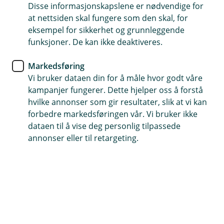
Å
oppdrag for andre?
Disse informasjonskapslene er nødvendige for
L
p
u
at nettsiden skal fungere som den skal, for
n
k
Nei, forsikringen gjelder kun for privat bruk.
eksempel for sikkerhet og grunnleggende
e
k
/
Må traktoren forsikres?
funksjoner. De kan ikke deaktiveres.
Å
L
p
u
n
Du må minimum ha ansvarsforsikring for å kjøre
Markedsføring
k
e
k
Er det bonus på traktor?
lovlig.
Vi bruker dataen din for å måle hvor godt våre
Å
/
p
L
kampanjer fungerer. Dette hjelper oss å forstå
n
u
Nei, vi har ikke bonusopptjening på traktor.
hvilke annonser som gir resultater, slik at vi kan
e
k
forbedre markedsføringen vår. Vi bruker ikke
/
k
L
dataen til å vise deg personlig tilpassede
Hjelp og kontakt
u
annonser eller til retargeting.
k
k
Book møte
banken@hegrasparebank.no
74 80 50 00