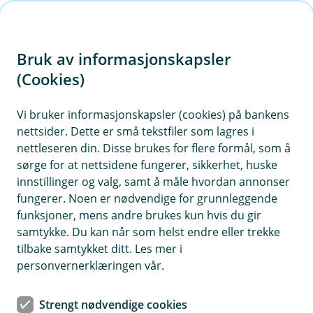
H
o
Bruk av informasjonskapsler
p
p
(Cookies)
Traktorforsikring
i
Vi bruker informasjonskapsler (cookies) på bankens
Her finner du våre ofte stilte spørsmål om
nettsider. Dette er små tekstfiler som lagres i
n
traktorforsikring.
nettleseren din. Disse brukes for flere formål, som å
n
sørge for at nettsidene fungerer, sikkerhet, huske
h
innstillinger og valg, samt å måle hvordan annonser
o
fungerer. Noen er nødvendige for grunnleggende
Spørsmål og svar om traktorforsikring.
funksjoner, mens andre brukes kun hvis du gir
d
samtykke. Du kan når som helst endre eller trekke
e
tilbake samtykket ditt. Les mer i
Hvem gjelder forsikringen for?
t
Å
personvernerklæringen vår.
p
n
Forsikringen gjelder for forsikringstaker og
e
Strengt nødvendige cookies
Gjelder forsikringen hvis jeg tar på meg
rettmessig bruker av traktoren.
/