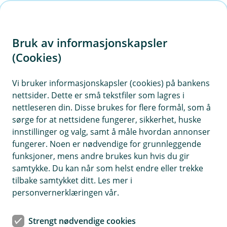
H
o
Bruk av informasjonskapsler
p
p
(Cookies)
MC forsikring
i
Vi bruker informasjonskapsler (cookies) på bankens
Her finner du våre ofte stilte spørsmål om MC
nettsider. Dette er små tekstfiler som lagres i
n
forsikring.
nettleseren din. Disse brukes for flere formål, som å
n
sørge for at nettsidene fungerer, sikkerhet, huske
h
innstillinger og valg, samt å måle hvordan annonser
o
fungerer. Noen er nødvendige for grunnleggende
Spørsmål og svar om MC-forsikring.
funksjoner, mens andre brukes kun hvis du gir
d
samtykke. Du kan når som helst endre eller trekke
e
tilbake samtykket ditt. Les mer i
Trenger jeg grønt kort på motorsykkel?
t
Å
personvernerklæringen vår.
p
n
Ja, reglene for grønt kort gjelder også for
e
Strengt nødvendige cookies
Hva skjer med forsikringen hvis jeg
motorsykkel.
Les mer om grønt kort her.
/