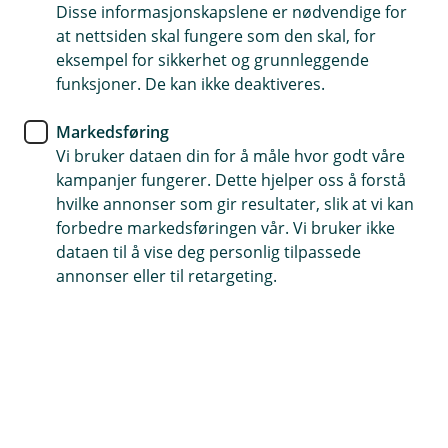
Å
avregistrerer den utenfor sesong?
Disse informasjonskapslene er nødvendige for
L
p
u
at nettsiden skal fungere som den skal, for
n
k
Hvis du avregistrerer motorsykkelen, vil
eksempel for sikkerhet og grunnleggende
e
k
/
Hva må jeg huske på før sesongen
forsikringen automatisk gjøres om til en
funksjoner. De kan ikke deaktiveres.
L
Å
starter?
lagringsforsikring. Den dekker skader som kan
u
p
oppstå når kjøretøyet ikke er i bruk.
Markedsføring
k
n
Ta kontakt med oss for forsikringen du vil ha, og
k
e
Vi bruker dataen din for å måle hvor godt våre
/
etter det må du registrere motorsykkelen din
kampanjer fungerer. Dette hjelper oss å forstå
L
hos Statens vegvesen.
hvilke annonser som gir resultater, slik at vi kan
u
k
forbedre markedsføringen vår. Vi bruker ikke
k
dataen til å vise deg personlig tilpassede
annonser eller til retargeting.