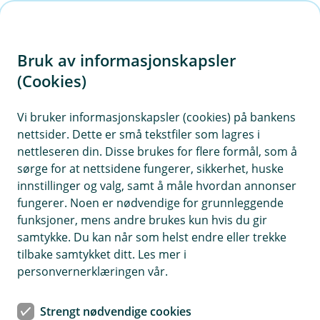
H
o
Bruk av informasjonskapsler
p
p
(Cookies)
i
Vi bruker informasjonskapsler (cookies) på bankens
nettsider. Dette er små tekstfiler som lagres i
n
nettleseren din. Disse brukes for flere formål, som å
n
sørge for at nettsidene fungerer, sikkerhet, huske
h
innstillinger og valg, samt å måle hvordan annonser
o
fungerer. Noen er nødvendige for grunnleggende
funksjoner, mens andre brukes kun hvis du gir
d
samtykke. Du kan når som helst endre eller trekke
e
tilbake samtykket ditt. Les mer i
t
personvernerklæringen vår.
Snøscooterforsikring
Strengt nødvendige cookies