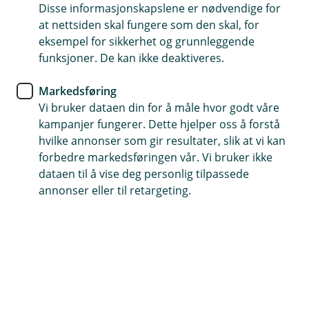
Disse informasjonskapslene er nødvendige for
Trygghet på tur
at nettsiden skal fungere som den skal, for
eksempel for sikkerhet og grunnleggende
Kasko dekker skader og feilfylling
funksjoner. De kan ikke deaktiveres.
Automatisk lagringsforsikring ved avregistrering
Markedsføring
Vi bruker dataen din for å måle hvor godt våre
Kontakt meg om snøscooterforsikring
kampanjer fungerer. Dette hjelper oss å forstå
hvilke annonser som gir resultater, slik at vi kan
forbedre markedsføringen vår. Vi bruker ikke
Hva dekker snøscooterforsikringen?
dataen til å vise deg personlig tilpassede
annonser eller til retargeting.
Snøscooterforsikringen dekker skader på både
fører, passasjerer og scooteren. Vi tilbyr tre ulike
snøscooterforsikringer. Kasko gir deg den aller
beste dekningen.