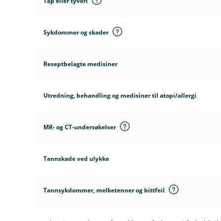
Tap eller tyveri
g
e
r
Sykdommer og skader
Reseptbelagte medisiner
Utredning, behandling og medisiner til atopi/allergi
MR- og CT-undersøkelser
Tannskade ved ulykke
Tannsykdommer, melketenner og bittfeil