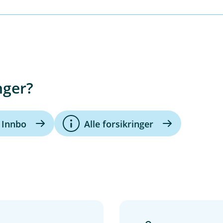
 Fremtind, men det er oss i banken du skal kontakte hvis du 
nger?
Innbo
Alle forsikringer