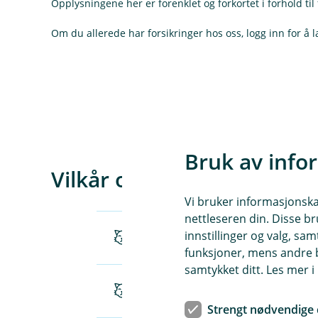
Opplysningene her er forenklet og forkortet i forhold til 
Om du allerede har forsikringer hos oss, logg inn for å l
Bruk av info
Vilkår og IPID
Vi bruker informasjonskap
nettleseren din. Disse br
innstillinger og valg, 
Katteforsikring (Veterinærutgift
funksjoner, mens andre b
samtykket ditt. Les mer 
Katteforsikring IPID (pdf)
Strengt nødvendige 