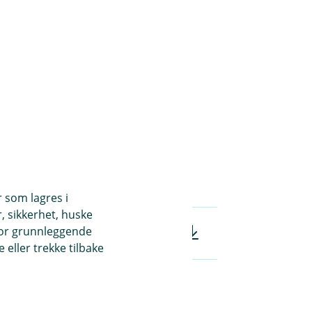
r som lagres i
, sikkerhet, huske
for grunnleggende
d, tap og tyveri) vilkår (pdf)
eller trekke tilbake