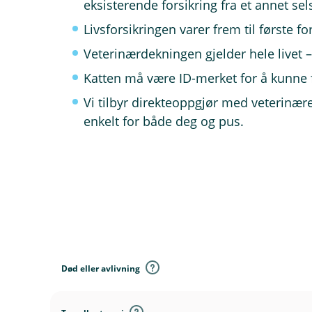
eksisterende forsikring fra et annet sel
Livsforsikringen varer frem til første for
Veterinærdekningen gjelder hele livet –
Katten må være ID-merket for å kunne f
Vi tilbyr direkteoppgjør med veterinære
enkelt for både deg og pus.
D
e
k
Død eller avlivning
n
i
n