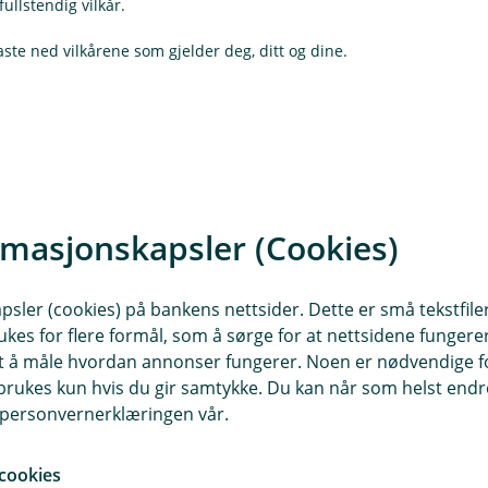
r
fullstendig vilkår.
k
d
t
l
e
aste ned vilkårene som gjelder deg, ditt og dine.
u
r
d
t
e
r
t
rmasjonskapsler (Cookies)
sler (cookies) på bankens nettsider. Dette er små tekstfile
ukes for flere formål, som å sørge for at nettsidene fungerer
samt å måle hvordan annonser fungerer. Noen er nødvendige 
er) vilkår (pdf)
Katteforsikring (Dø
rukes kun hvis du gir samtykke. Du kan når som helst endre 
i personvernerklæringen vår.
cookies