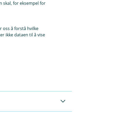
 skal, for eksempel for
 oss å forstå hvilke
r ikke dataen til å vise
kringen dekker ikke
tår i karenstiden
r ved første