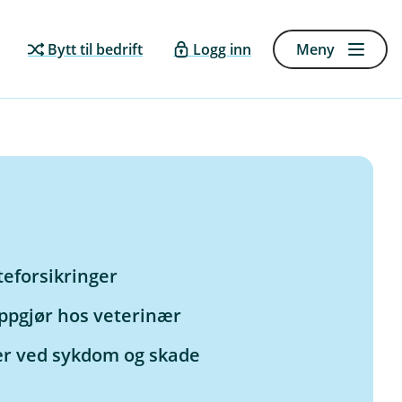
Bytt til bedrift
Logg inn
Meny
eforsikringer
ppgjør hos veterinær
nær ved sykdom og skade