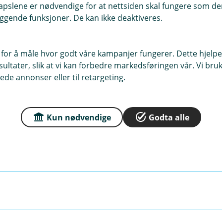
pslene er nødvendige for at nettsiden skal fungere som den
ggende funksjoner. De kan ikke deaktiveres.
 for å måle hvor godt våre kampanjer fungerer. Dette hjelper
ltater, slik at vi kan forbedre markedsføringen vår. Vi bruke
gen
ede annonser eller til retargeting.
kringen?
Kun nødvendige
Godta alle
lser som skjer i tiden du har forsikring, i hele verden. Forsi
ingen?
 din hadde før du kjøpte forsikring, eller sykdom som opps
le kattens liv. Livsforsikringen (død, tap og tyveri) opphøre
 12 år.