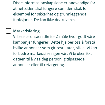
Disse informasjonskapslene er nødvendige for
Boliglån
at nettsiden skal fungere som den skal, for
eksempel for sikkerhet og grunnleggende
Enkelt og trygt boliglån hos
funksjoner. De kan ikke deaktiveres.
Hegra Sparebank
Markedsføring
Vi bruker dataen din for å måle hvor godt våre
Å kjøpe bolig er et viktig valg – hos Hegra
kampanjer fungerer. Dette hjelper oss å forstå
Sparebank gjør vi prosessen enkel og trygg. Vi er
hvilke annonser som gir resultater, slik at vi kan
en lokalbank som setter personlig oppfølging i
forbedre markedsføringen vår. Vi bruker ikke
fokus, slik at du alltid har en verdifull rådgiver å
dataen til å vise deg personlig tilpassede
snakke med. Her er noen viktige ting å tenke på
annonser eller til retargeting.
for å få en trygg og bekymringsfri
boliglånsprosess.
Sjekk økonomien først
Før du tar steget inn i boligmarkedet, er det lurt å få
oversikt over din økonomi. Lag en enkel oversikt over
dine inntekter og utgifter, og se hvor mye du kan sette