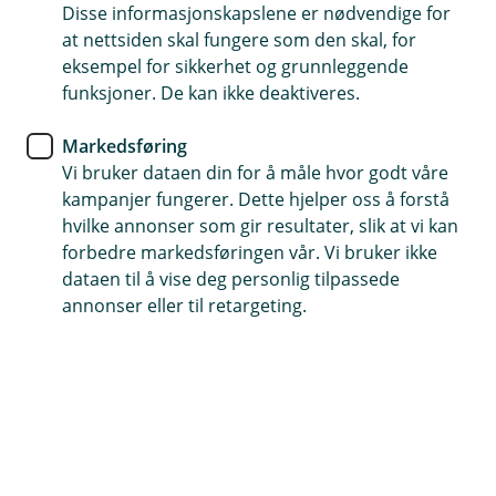
kort
Disse informasjonskapslene er nødvendige for
at nettsiden skal fungere som den skal, for
eksempel for sikkerhet og grunnleggende
Kan du resirkulere ditt gamle kort? Javisst kan du
funksjoner. De kan ikke deaktiveres.
det, men det er noen ting du bør tenke på før du
sender kortet til gjenvinning.
Markedsføring
Vi bruker dataen din for å måle hvor godt våre
Dette må du tenke på når du skal kvitte deg
kampanjer fungerer. Dette hjelper oss å forstå
med kortet ditt
hvilke annonser som gir resultater, slik at vi kan
Så fint du du tenker på miljøet! Det gjør nemlig vi også -
forbedre markedsføringen vår. Vi bruker ikke
visste du at ditt nye kort er laget av resirkulert plast?
dataen til å vise deg personlig tilpassede
Når det nå er på tide å kvitte deg med ditt gamle kort
annonser eller til retargeting.
så kan du enten kaste det i restavfall, eller du kan
sende det til gjenvinning. Sjekk med din lokale
avfallsstasjon om hvordan bankkort sorteres - noen
har ikke egen gjenvinning for plast og da må det
uansett gå som restavfall.
Når du skal kaste bankkortet ditt er det to ting du må