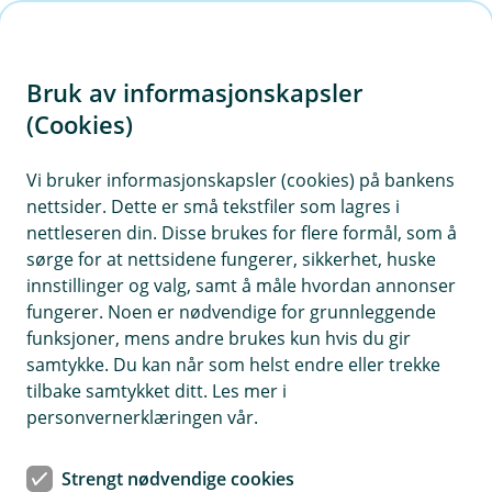
H
o
Bruk av informasjonskapsler
p
p
(Cookies)
i
Vi bruker informasjonskapsler (cookies) på bankens
nettsider. Dette er små tekstfiler som lagres i
n
nettleseren din. Disse brukes for flere formål, som å
n
sørge for at nettsidene fungerer, sikkerhet, huske
h
innstillinger og valg, samt å måle hvordan annonser
o
fungerer. Noen er nødvendige for grunnleggende
funksjoner, mens andre brukes kun hvis du gir
d
samtykke. Du kan når som helst endre eller trekke
e
tilbake samtykket ditt. Les mer i
t
personvernerklæringen vår.
Nye bruksområder for gamle
Strengt nødvendige cookies