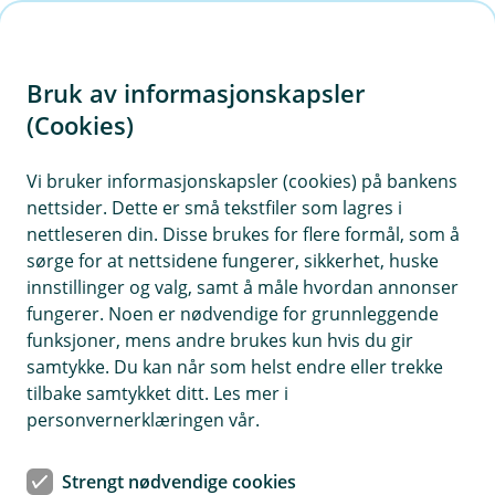
H
o
Bruk av informasjonskapsler
p
p
(Cookies)
i
Vi bruker informasjonskapsler (cookies) på bankens
nettsider. Dette er små tekstfiler som lagres i
n
nettleseren din. Disse brukes for flere formål, som å
n
sørge for at nettsidene fungerer, sikkerhet, huske
h
innstillinger og valg, samt å måle hvordan annonser
o
fungerer. Noen er nødvendige for grunnleggende
funksjoner, mens andre brukes kun hvis du gir
d
samtykke. Du kan når som helst endre eller trekke
e
tilbake samtykket ditt. Les mer i
t
personvernerklæringen vår.
Barn under 18 år
Strengt nødvendige cookies