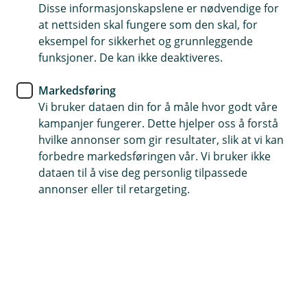
Disse informasjonskapslene er nødvendige for
Slik kan du enkelt opprette kundeforhold og bestille
at nettsiden skal fungere som den skal, for
tjenester for barnet med BankID.
eksempel for sikkerhet og grunnleggende
funksjoner. De kan ikke deaktiveres.
Markedsføring
Slik oppretter du kundeforhold for barnet
Vi bruker dataen din for å måle hvor godt våre
For Verge 1
kampanjer fungerer. Dette hjelper oss å forstå
hvilke annonser som gir resultater, slik at vi kan
Start prosessen:
forbedre markedsføringen vår. Vi bruker ikke
Logg inn i nettbanken eller mobilbanken.
dataen til å vise deg personlig tilpassede
annonser eller til retargeting.
Velg barnet:
Gå til «Min profil» og velg «Bli kunde barn». Vi
finner automatisk barnet ditt i Folkeregisteret.
Velg produktpakke: