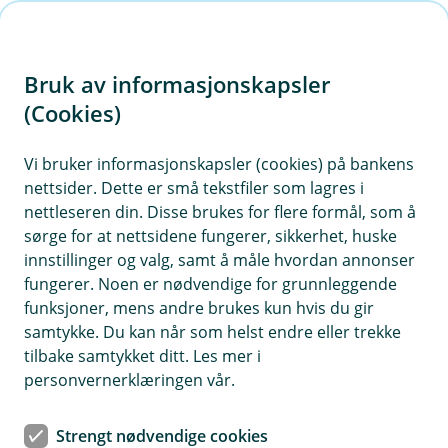
H
o
Bruk av informasjonskapsler
p
p
(Cookies)
i
Vi bruker informasjonskapsler (cookies) på bankens
nettsider. Dette er små tekstfiler som lagres i
n
nettleseren din. Disse brukes for flere formål, som å
n
sørge for at nettsidene fungerer, sikkerhet, huske
h
innstillinger og valg, samt å måle hvordan annonser
o
fungerer. Noen er nødvendige for grunnleggende
funksjoner, mens andre brukes kun hvis du gir
d
samtykke. Du kan når som helst endre eller trekke
e
tilbake samtykket ditt. Les mer i
t
personvernerklæringen vår.
BM Sparing og pensjon
Strengt nødvendige cookies