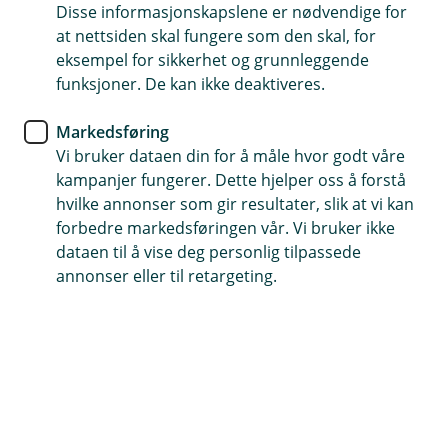
Disse informasjonskapslene er nødvendige for
Hvorfor gode
at nettsiden skal fungere som den skal, for
pensjonsordninger er viktigere
eksempel for sikkerhet og grunnleggende
funksjoner. De kan ikke deaktiveres.
enn du kanskje tror
Markedsføring
En god pensjonsordning er mer enn et tall på
Vi bruker dataen din for å måle hvor godt våre
lønnsslippen – den er et signal om at du bryr deg
kampanjer fungerer. Dette hjelper oss å forstå
om menneskene som jobber hos deg.
hvilke annonser som gir resultater, slik at vi kan
forbedre markedsføringen vår. Vi bruker ikke
dataen til å vise deg personlig tilpassede
Erfaringsmessig ser vi at ansatte i økende grad er
annonser eller til retargeting.
opptatt av kompensasjon utover ren brutto lønn, og
gode pensjon og forsikringsordninger kommer høyt
opp på listen. Det kan være avgjørende for om
potensielle ansatte velger deg som arbeidsgiver – eller
om eksisterende ansatte blir værende.
En viktig del av totalpakken for ansatte