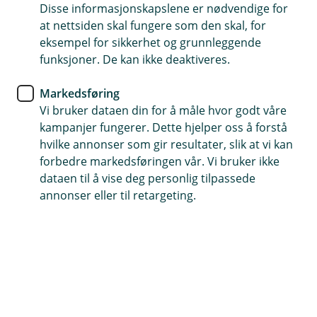
Disse informasjonskapslene er nødvendige for
Eika Innskuddspensjon -
at nettsiden skal fungere som den skal, for
Lønnsomt gode for ansatte og
eksempel for sikkerhet og grunnleggende
funksjoner. De kan ikke deaktiveres.
bedriften
Markedsføring
I januar 2006 kom lov om obligatorisk
Vi bruker dataen din for å måle hvor godt våre
tjenestepensjon, og myndighetene påla
kampanjer fungerer. Dette hjelper oss å forstå
bedriftene å spare til pensjon for sine ansatte.
hvilke annonser som gir resultater, slik at vi kan
Spareordningen skal kompensere for reduserte
forbedre markedsføringen vår. Vi bruker ikke
utbetalinger fra Folketrygden i fremtiden.
dataen til å vise deg personlig tilpassede
annonser eller til retargeting.
De fleste som etablerte ordninger for 17 år siden la seg
på lovens minimum, 2% av lønn mellom 1*-12G
(*endret til 2% av lønn fra 0-12 G per 01.01.2023).
Sparing til pensjon via arbeidsgiver har blitt et av
ansattgodene som arbeidstakere setter høyest når