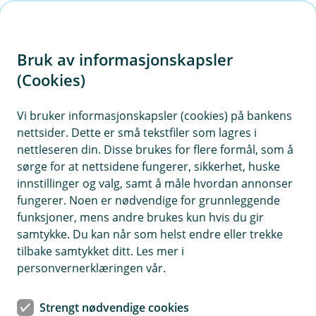
H
o
Bruk av informasjonskapsler
p
p
(Cookies)
i
Vi bruker informasjonskapsler (cookies) på bankens
nettsider. Dette er små tekstfiler som lagres i
n
nettleseren din. Disse brukes for flere formål, som å
n
sørge for at nettsidene fungerer, sikkerhet, huske
h
innstillinger og valg, samt å måle hvordan annonser
o
fungerer. Noen er nødvendige for grunnleggende
funksjoner, mens andre brukes kun hvis du gir
d
samtykke. Du kan når som helst endre eller trekke
e
tilbake samtykket ditt. Les mer i
t
personvernerklæringen vår.
BM Sparing og pensjon
Strengt nødvendige cookies