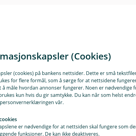
d
t
I
l
e
n
u
r
k
d
t
I
l
e
n
u
r
k
d
t
I
l
e
n
u
rmasjonskapsler (Cookies)
r
k
d
t
I
l
e
n
u
sler (cookies) på bankens nettsider. Dette er små tekstfile
r
fullstendig vilkår.
k
d
ukes for flere formål, som å sørge for at nettsidene fungerer
t
l
e
aste ned vilkårene som gjelder deg - enten det er for deg personlig,
samt å måle hvordan annonser fungerer. Noen er nødvendige 
u
r
rukes kun hvis du gir samtykke. Du kan når som helst endre 
d
t
i personvernerklæringen vår.
e
Kontakt meg om forsikring av innsatsmidler
r
cookies
t
 innsatsmidler - vilkår (pdf)
Varer, avling og innsatsmidler
(
pslene er nødvendige for at nettsiden skal fungere som den
E
ggende funksjoner. De kan ikke deaktiveres.