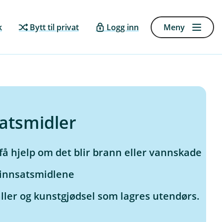
k
Bytt til privat
Logg inn
Meny
satsmidler
å hjelp om det blir brann eller vannskade
 innsatsmidlene
ler og kunstgjødsel som lagres utendørs.