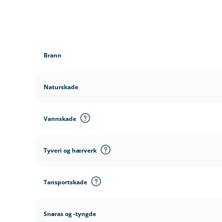
D
e
k
Brann
n
i
n
Naturskade
g
e
r
Vannskade
Tyveri og hærverk
Tansportskade
Snøras og -tyngde