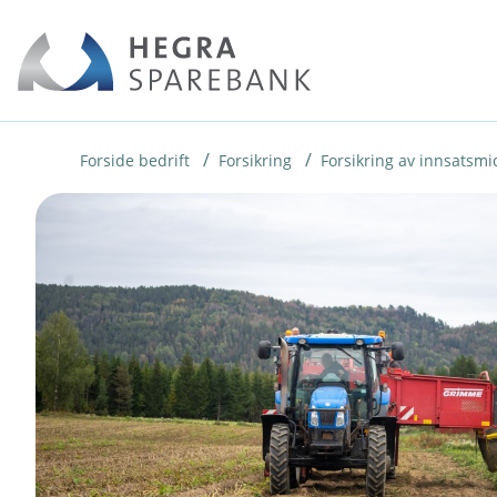
H
o
p
p
i
Forside bedrift
Forsikring
Forsikring av innsatsmi
n
n
h
o
d
e
t