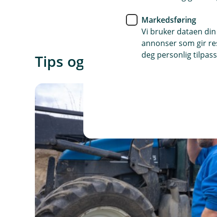
k
s
Markedsføring
t
Vi bruker dataen din
e
annonser som gir resu
r
deg personlig tilpass
Tips og råd
n
l
e
n
k
e
,
å
p
n
e
r
i
n