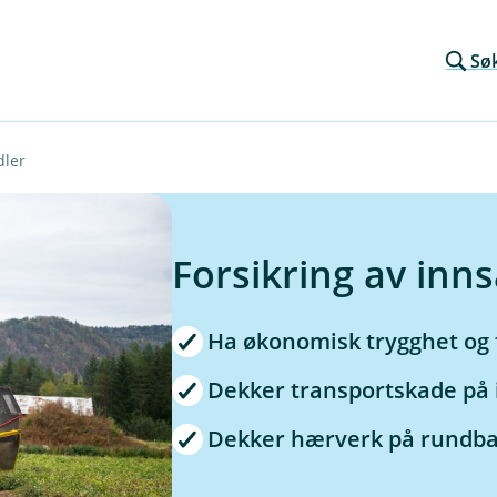
Sø
dler
Forsikring av inn
Ha økonomisk trygghet og f
Dekker transportskade på
Dekker hærverk på rundbal