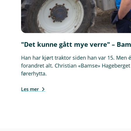
y
t
t
v
i
n
"Det kunne gått mye verre" – Bam
d
u
Han har kjørt traktor siden han var 15. Men 
)
forandret alt. Christian «Bamse» Hageberget 
førerhytta.
Les mer