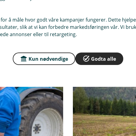
k
s
t
 for å måle hvor godt våre kampanjer fungerer. Dette hjelper
e
ltater, slik at vi kan forbedre markedsføringen vår. Vi bruke
r
ede annonser eller til retargeting.
n
l
e
Kun nødvendige
Godta alle
n
k
e
,
å
p
n
e
r
i
n