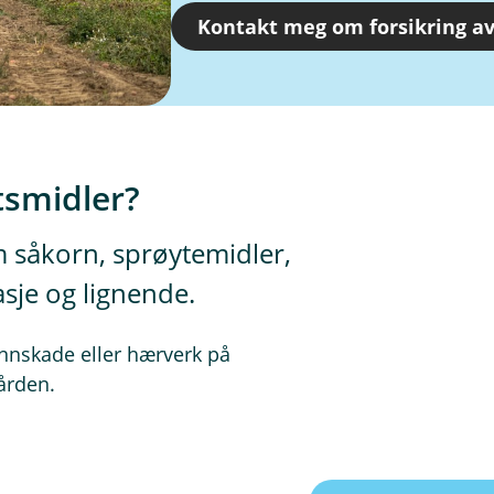
Kontakt meg om forsikring av
tsmidler?
m såkorn, sprøytemidler,
asje og lignende.
vannskade eller hærverk på
ården.