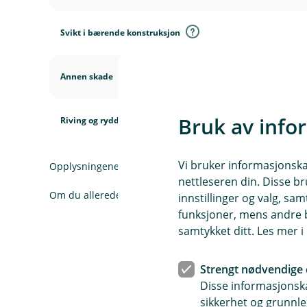
Svikt i bærende konstruksjon
Annen skade
Bruk av info
Riving og rydding
Vi bruker informasjonskap
Opplysningene her er forenklet og forkortet i forhold til 
nettleseren din. Disse br
Om du allerede har forsikringer hos oss, logg inn for å l
innstillinger og valg, 
funksjoner, mens andre b
samtykket ditt. Les mer 
Strengt nødvendige 
Varer, avling og
(
Disse informasjonska
E
sikkerhet og grunnle