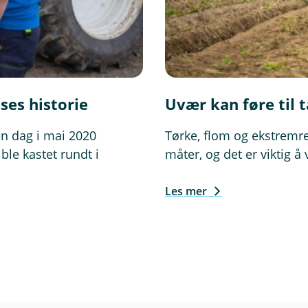
y
t
t
v
i
n
ses historie
Uvær kan føre til t
d
u
én dag i mai 2020
Tørke, flom og ekstremre
)
ble kastet rundt i
måter, og det er viktig å
Les mer