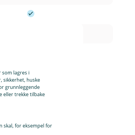
r som lagres i
, sikkerhet, huske
 bedriften din eller gården din.
for grunnleggende
eller trekke tilbake
 - IPID (pdf)
 skal, for eksempel for