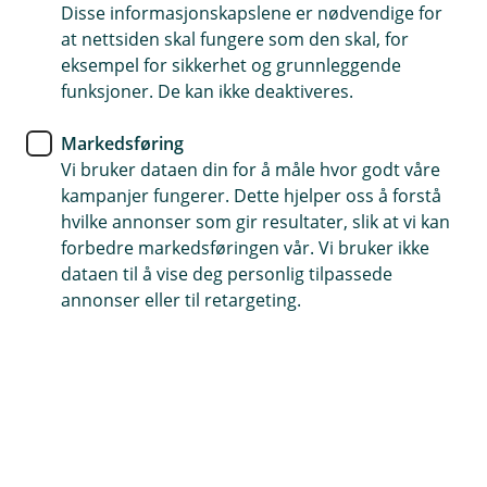
Disse informasjonskapslene er nødvendige for
BM Forsikring
at nettsiden skal fungere som den skal, for
eksempel for sikkerhet og grunnleggende
“Det kunne gått mye verre” –
funksjoner. De kan ikke deaktiveres.
Bamses historie fra
Markedsføring
traktorulykken
Vi bruker dataen din for å måle hvor godt våre
kampanjer fungerer. Dette hjelper oss å forstå
Christian «Bamse» Sletten Hageberget har kjørt
hvilke annonser som gir resultater, slik at vi kan
traktor siden han var 15 år gammel. Han droppet
forbedre markedsføringen vår. Vi bruker ikke
ofte setebelte, inntil en maidag i 2020. Da
dataen til å vise deg personlig tilpassede
forandret alt seg på ett øyeblikk.
annonser eller til retargeting.
En vanlig arbeidsdag – som ble alt annet enn
vanlig
I dag jobber han fulle dager på maskinverksted i tillegg
til å drive med gård på Biristrand med 75 sauer og
jordbruk. Det er en livsstil hvor han er avhengig av
både styrke og utholdenhet. Men for en tid tilbake