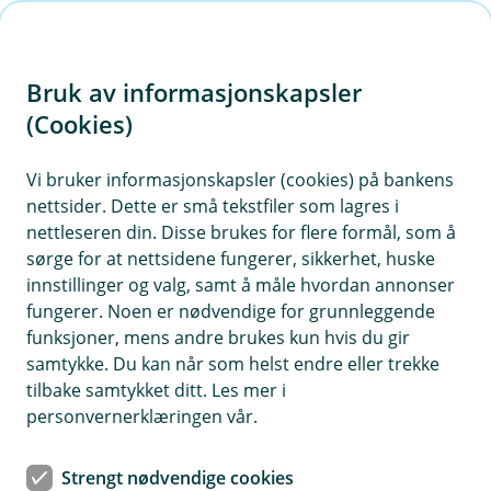
H
o
Bruk av informasjonskapsler
p
p
(Cookies)
i
Vi bruker informasjonskapsler (cookies) på bankens
nettsider. Dette er små tekstfiler som lagres i
n
nettleseren din. Disse brukes for flere formål, som å
n
sørge for at nettsidene fungerer, sikkerhet, huske
h
innstillinger og valg, samt å måle hvordan annonser
o
fungerer. Noen er nødvendige for grunnleggende
funksjoner, mens andre brukes kun hvis du gir
d
samtykke. Du kan når som helst endre eller trekke
e
tilbake samtykket ditt. Les mer i
t
personvernerklæringen vår.
Christian «Bamse» Hageberget hjemme på gården i
Biristrand – der livet tok en brå vending en maidag i 2020.
Strengt nødvendige cookies