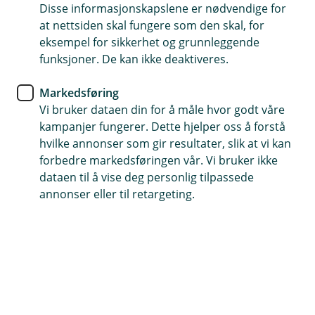
Disse informasjonskapslene er nødvendige for
at nettsiden skal fungere som den skal, for
74 80 50 00
eksempel for sikkerhet og grunnleggende
funksjoner. De kan ikke deaktiveres.
Telefontid
Markedsføring
Mandag-fredag: 07:00-21:00
Vi bruker dataen din for å måle hvor godt våre
Lørdag-søndag: 09:00-21:00
kampanjer fungerer. Dette hjelper oss å forstå
hvilke annonser som gir resultater, slik at vi kan
Forsikring: 915 03 850
forbedre markedsføringen vår. Vi bruker ikke
Snakk med skadekonsulent: mandag til fredag 08:00-
dataen til å vise deg personlig tilpassede
16.00
annonser eller til retargeting.
Trenger du umiddelbar hjelp?
Ring oss på 915 03 850 døgnet rundt, hele året
Forsikring