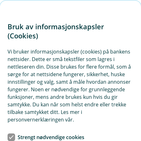
H
o
Bruk av informasjonskapsler
p
p
(Cookies)
Kontaktskjema | Bedrift
i
Vi bruker informasjonskapsler (cookies) på bankens
Fyll ut skjemaet under, så tar vi kontakt med deg.
nettsider. Dette er små tekstfiler som lagres i
n
nettleseren din. Disse brukes for flere formål, som å
n
sørge for at nettsidene fungerer, sikkerhet, huske
h
innstillinger og valg, samt å måle hvordan annonser
o
fungerer. Noen er nødvendige for grunnleggende
funksjoner, mens andre brukes kun hvis du gir
d
samtykke. Du kan når som helst endre eller trekke
Hjelp og kontakt
e
tilbake samtykket ditt. Les mer i
t
personvernerklæringen vår.
Book møte
Strengt nødvendige cookies
banken@hegrasparebank.no