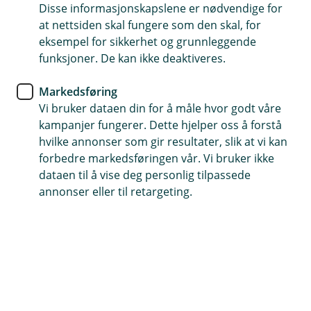
Disse informasjonskapslene er nødvendige for
Allerede meldt inn skade?
at nettsiden skal fungere som den skal, for
eksempel for sikkerhet og grunnleggende
Hvis du har saksnummeret ditt kan du enkelt
funksjoner. De kan ikke deaktiveres.
ettersende dokumenter eller oppdatere
informasjon i en innmeldt skadesak.
Markedsføring
Vi bruker dataen din for å måle hvor godt våre
Oppdater sak
kampanjer fungerer. Dette hjelper oss å forstå
hvilke annonser som gir resultater, slik at vi kan
forbedre markedsføringen vår. Vi bruker ikke
dataen til å vise deg personlig tilpassede
annonser eller til retargeting.