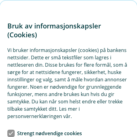
H
o
Bruk av informasjonskapsler
p
p
(Cookies)
Meld skade på borettslag og
i
sameie
Vi bruker informasjonskapsler (cookies) på bankens
nettsider. Dette er små tekstfiler som lagres i
n
Bor du i borettslag eller sameie bør du kontakte
nettleseren din. Disse brukes for flere formål, som å
n
sørge for at nettsidene fungerer, sikkerhet, huske
styreleder og informere om skaden. Hvis du
h
innstillinger og valg, samt å måle hvordan annonser
melder skaden digitalt, innhent opplysninger om
o
fungerer. Noen er nødvendige for grunnleggende
forsikringsnummer og organisasjonsnummer på
funksjoner, mens andre brukes kun hvis du gir
forhånd, slik at vi enkelt kan hjelpe deg.
d
samtykke. Du kan når som helst endre eller trekke
e
tilbake samtykket ditt. Les mer i
t
personvernerklæringen vår.
Strengt nødvendige cookies