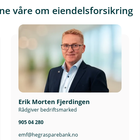
r
ne våre om eiendelsforsikring
n
l
e
n
k
e
,
å
p
n
e
r
Erik Morten Fjerdingen
i
Rådgiver bedriftsmarked
n
y
905 04 280
t
t
emf@hegrasparebank.no