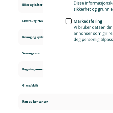
Disse informasjonska
Biler og båter lagret ute, på forsikringsstedet
sikkerhet og grunnle
Markedsføring
Ekstrautgifter
Vi bruker dataen din
annonser som gir resu
Riving og rydding
deg personlig tilpass
Sesongvarer
Bygningsmessig tilleggsinnredning
Glass/skilt
Ran av kontanter