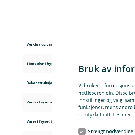
D
e
k
Verktøy og varer som brukes flere steder
n
i
n
Eiendeler i bygning utenfor forsikringsstedet
Bruk av info
g
e
r
Rekonstruksjon
Vi bruker informasjonskap
nettleseren din. Disse br
innstillinger og valg, 
Varer i fryserom og kjølerom
funksjoner, mens andre b
samtykket ditt. Les mer 
Varer i frysedisk og fryseskap
Strengt nødvendige 