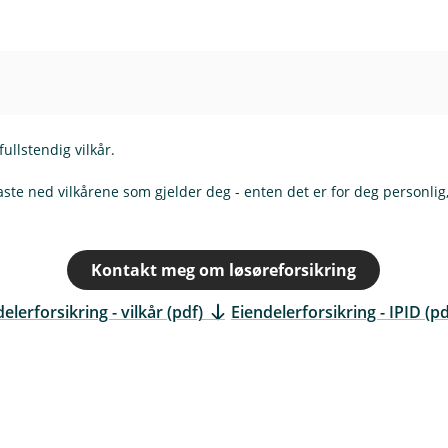
fullstendig vilkår.
aste ned vilkårene som gjelder deg - enten det er for deg personlig,
Kontakt meg om løsøreforsikring
elerforsikring - vilkår (pdf)
Eiendelerforsikring - IPID (pd
(
E
k
s
t
e