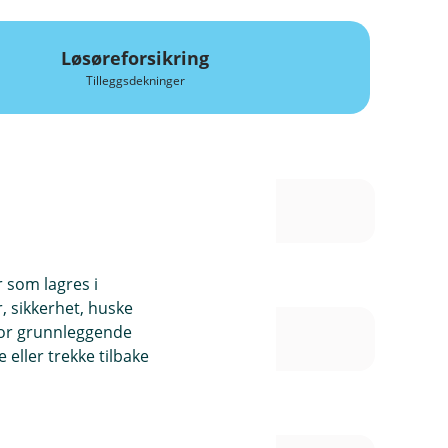
Løsøreforsikring
Tilleggsdekninger
r som lagres i
, sikkerhet, huske
for grunnleggende
eller trekke tilbake