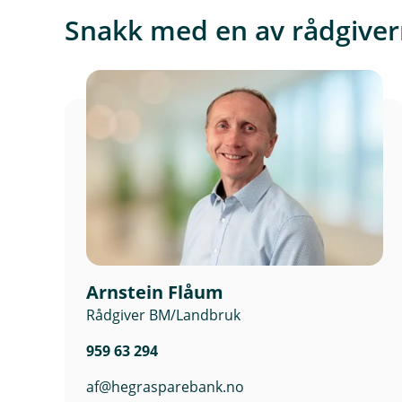
r
Snakk med en av rådgiver
n
l
e
n
k
e
,
å
p
n
e
r
Arnstein Flåum
i
Rådgiver BM/Landbruk
n
y
959 63 294
t
t
af@hegrasparebank.no