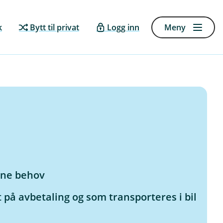
k
Bytt til privat
Logg inn
Meny
sine behov
 på avbetaling og som transporteres i bil