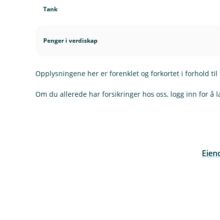
Tank
Penger i verdiskap
Opplysningene her er forenklet og forkortet i forhold til 
Om du allerede har forsikringer hos oss, logg inn for å l
Eiend
(
E
k
s
t
e