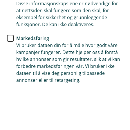
Disse informasjonskapslene er nødvendige for
I Kundeportalen finner du tjenester som
at nettsiden skal fungere som den skal, for
transaksjonshistorikk og KAR. Ta kontakt med oss i
eksempel for sikkerhet og grunnleggende
banken dersom du ønsker tilgang.
funksjoner. De kan ikke deaktiveres.
Markedsføring
(
Logg inn Nets Kundeportal
E
Vi bruker dataen din for å måle hvor godt våre
k
kampanjer fungerer. Dette hjelper oss å forstå
s
hvilke annonser som gir resultater, slik at vi kan
t
forbedre markedsføringen vår. Vi bruker ikke
e
dataen til å vise deg personlig tilpassede
r
n
annonser eller til retargeting.
l
e
n
k
e
,
å
p