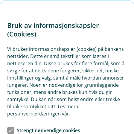
H
o
Bruk av informasjonskapsler
p
p
(Cookies)
i
Vi bruker informasjonskapsler (cookies) på bankens
nettsider. Dette er små tekstfiler som lagres i
n
nettleseren din. Disse brukes for flere formål, som å
n
sørge for at nettsidene fungerer, sikkerhet, huske
h
innstillinger og valg, samt å måle hvordan annonser
o
fungerer. Noen er nødvendige for grunnleggende
funksjoner, mens andre brukes kun hvis du gir
d
samtykke. Du kan når som helst endre eller trekke
e
tilbake samtykket ditt. Les mer i
t
personvernerklæringen vår.
Nets Kundeportal
Strengt nødvendige cookies