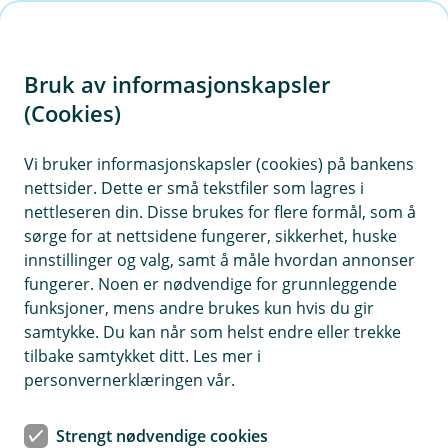
H
o
Bruk av informasjonskapsler
p
p
(Cookies)
i
Vi bruker informasjonskapsler (cookies) på bankens
nettsider. Dette er små tekstfiler som lagres i
n
nettleseren din. Disse brukes for flere formål, som å
n
sørge for at nettsidene fungerer, sikkerhet, huske
h
innstillinger og valg, samt å måle hvordan annonser
o
fungerer. Noen er nødvendige for grunnleggende
funksjoner, mens andre brukes kun hvis du gir
d
samtykke. Du kan når som helst endre eller trekke
e
tilbake samtykket ditt. Les mer i
t
personvernerklæringen vår.
AvtaleGiro
Strengt nødvendige cookies