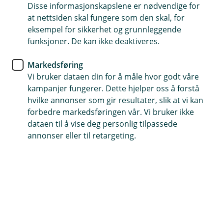
Disse informasjonskapslene er nødvendige for
Fordringer betalt til riktig tid
at nettsiden skal fungere som den skal, for
eksempel for sikkerhet og grunnleggende
Automatisk og rask oppdatering av regnskapet
funksjoner. De kan ikke deaktiveres.
Sparte kostnader
Markedsføring
Vi bruker dataen din for å måle hvor godt våre
Kontakt meg om AvtaleGiro
kampanjer fungerer. Dette hjelper oss å forstå
hvilke annonser som gir resultater, slik at vi kan
forbedre markedsføringen vår. Vi bruker ikke
Dette er AvtaleGiro
dataen til å vise deg personlig tilpassede
annonser eller til retargeting.
AvtaleGiro passer for deg som vil kreve inn faste
regninger elektronisk. Det sikrer at kundene dine
betaler til forfall ved at regningene trekkes
automatisk fra kontoen deres.